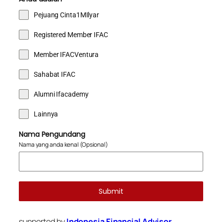
Pejuang Cinta1MIlyar
Registered Member IFAC
Member IFACVentura
Sahabat IFAC
Alumni Ifacademy
Lainnya
Nama Pengundang
Nama yang anda kenal (Opsional)
Submit
supported by
Indonesia Financial Advisor