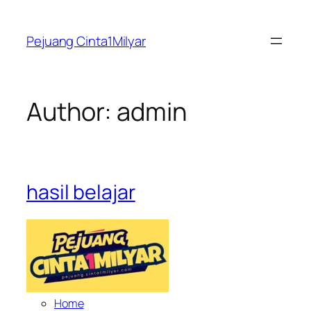
Skip
to
Pejuang Cinta1Milyar
content
Author:
admin
hasil belajar
Home